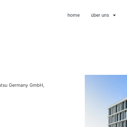
home
über uns
matsu Germany GmbH,