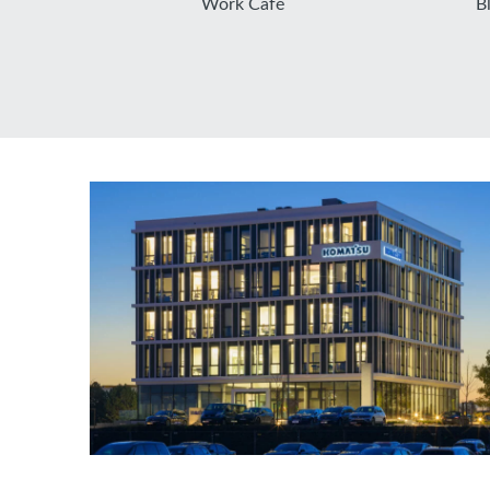
Work Café
B