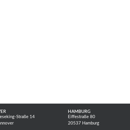
ER
HAMBURG
eseking-Straße 14
Eiffestraße 80
nnover
20537 Hamburg