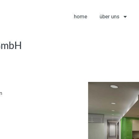
home
über uns
 GmbH
n