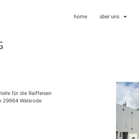
home
über uns
G
elle für die Raiffeisen
 in 29664 Walsrode