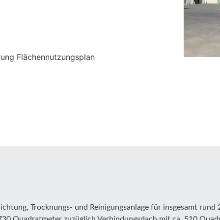
erung Flächennutzungsplan
richtung, Trocknungs- und Reinigungsanlage für insgesamt rund
a. 730 Quadratmeter zuzüglich Verbindungsdach mit ca. 510 Qua