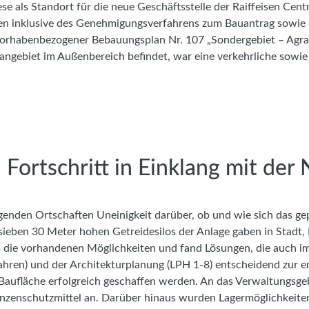
iese als Standort für die neue Geschäftsstelle der Raiffeisen Ce
 inklusive des Genehmigungsverfahrens zum Bauantrag sowie die
Vorhabenbezogener Bebauungsplan Nr. 107 „Sondergebiet – Agrar
langebiet im Außenbereich befindet, war eine verkehrliche sowie 
Fortschritt in Einklang mit der 
den Ortschaften Uneinigkeit darüber, ob und wie sich das gep
sieben 30 Meter hohen Getreidesilos der Anlage gaben in Stadt,
 die vorhandenen Möglichkeiten und fand Lösungen, die auch 
ahren) und der Architekturplanung (LPH 1-8) entscheidend zur 
ufläche erfolgreich geschaffen werden. An das Verwaltungsgebä
anzenschutzmittel an. Darüber hinaus wurden Lagermöglichkeiten